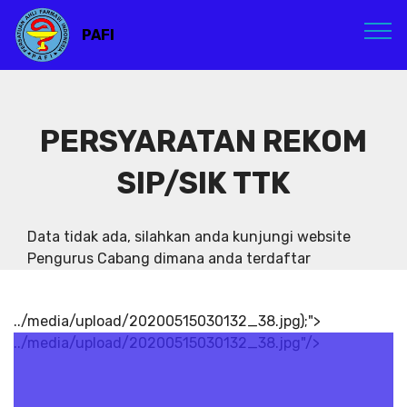
PAFI
PERSYARATAN REKOM
SIP/SIK TTK
Data tidak ada, silahkan anda kunjungi website
Pengurus Cabang dimana anda terdaftar
../media/upload/20200515030132_38.jpg);">
../media/upload/20200515030132_38.jpg"/>